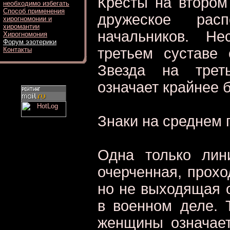
Кресты на втором
необходимо избегать
Способ применения
дружеское рас
хирогномонии и
хиромантии
начальников. Н
Хирогномония
Форум эзотерики
третьем суставе 
Контакты
Звезда на трет
означает крайнее 
Знаки на среднем 
Одна только лин
очерченная, прохо
но не выходящая о
в военном деле. 
женщины означает