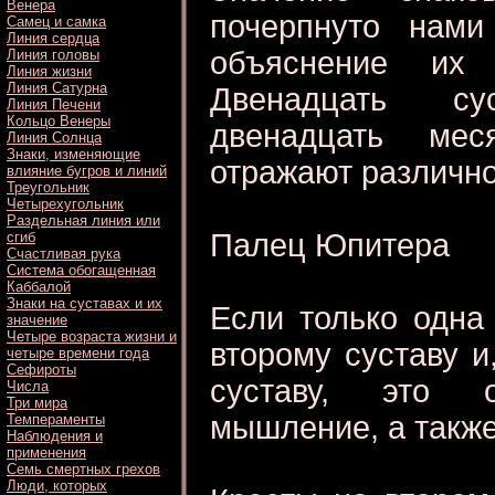
Венера
почерпнуто нами
Самец и самка
Линия сердца
объяснение их 
Линия головы
Линия жизни
Линия Сатурна
Двенадцать су
Линия Печени
Кольцо Венеры
двенадцать мес
Линия Солнца
Знаки, изменяющие
отражают различно
влияние бугров и линий
Треугольник
Четырехугольник
Раздельная линия или
Палец Юпитера
сгиб
Счастливая рука
Система обогащенная
Каббалой
Знаки на суставах и их
Если только одна
значение
Четыре возраста жизни и
второму суставу и
четыре времени года
Сефироты
суставу, это о
Числа
Три мира
мышление, а также
Темпераменты
Наблюдения и
применения
Семь смертных грехов
Люди, которых