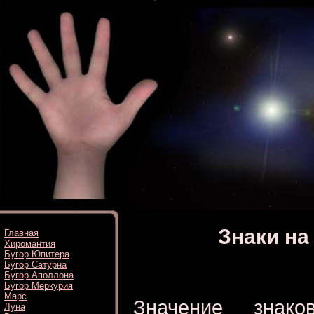
Знаки на
Главная
Хиромантия
Бугор Юпитера
Бугор Сатурна
Бугор Аполлона
Бугор Меркурия
Марс
Значение знако
Луна