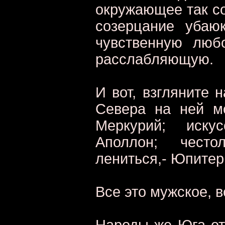
окружающее так со
созерцание убаю
чувственную люб
расслабляющую.
И вот, взгляните 
Севера на ней м
Меркурий; иску
Аполлон; чест
лениться,- Юпитер
Все это мужское, в
Народы же Юга от