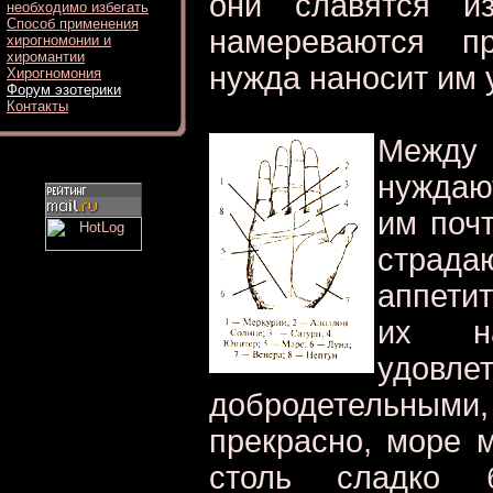
они славятся и
необходимо избегать
Способ применения
намереваются пр
хирогномонии и
хиромантии
нужда наносит им 
Хирогномония
Форум эзотерики
Контакты
Между
нуждаю
им почт
страда
аппети
их н
удовле
добродетельными
прекрасно, море м
столь сладко б