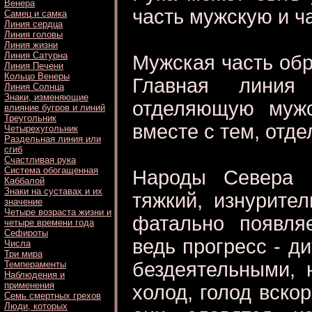
Венера
часть мужскую и ч
Самец и самка
Линия сердца
Линия головы
Линия жизни
Линия Сатурна
Мужская часть обра
Линия Печени
Кольцо Венеры
Главная линия
Линия Солнца
Знаки, изменяющие
отделяющую мужс
влияние бугров и линий
Треугольник
вместе с тем, отде
Четырехугольник
Раздельная линия или
сгиб
Счастливая рука
Система обогащенная
Народы Севера 
Каббалой
Знаки на суставах и их
тяжкий, изнурител
значение
Четыре возраста жизни и
фатально появля
четыре времени года
Сефироты
ведь прогресс - д
Числа
Три мира
бездеятельными, 
Темпераменты
Наблюдения и
применения
холод, голод вско
Семь смертных грехов
Люди, которых