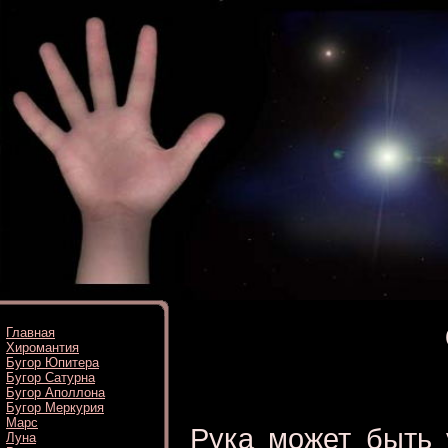
Главная
Хиромантия
Бугор Юпитера
Бугор Сатурна
Бугор Аполлона
Бугор Меркурия
Марс
Рука может быть 
Луна